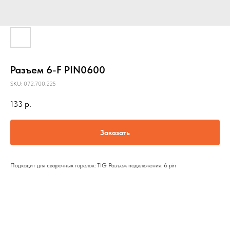
Разъем 6-F PIN0600
SKU:
072.700.225
133
р.
Заказать
Подходит для сварочных горелок: TIG Разъем подключения: 6 pin