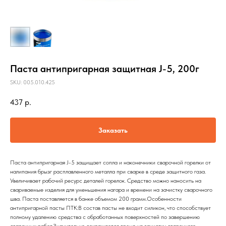
Паста антипригарная защитная J-5, 200г
SKU:
005.010.425
437
р.
Заказать
Паста антипригарная J-5 защищает сопла и наконечники сварочной горелки от
налипания брызг расплавленного металла при сварке в среде защитного газа.
Увеличивает рабочий ресурс деталей горелок. Средство можно наносить на
свариваемые изделия для уменьшения нагара и времени на зачистку сварочного
шва. Паста поставляется в банке объемом 200 грамм.Особенности
антипригарной пасты ПТК:В состав пасты не входит силикон, что способствует
полному удалению средства с обработанных поверхностей по завершению
сварочных работ.Значительно сокращается время на зачистку сварочного