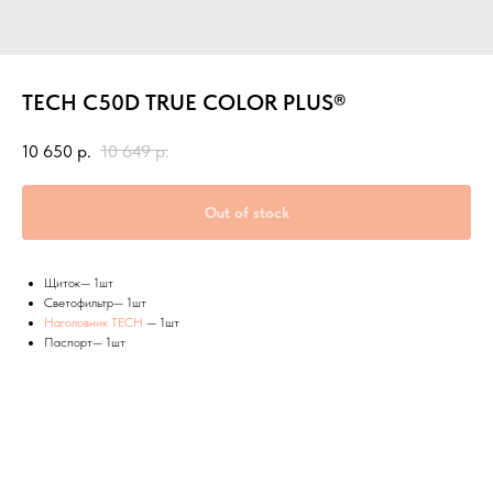
TECH C50D TRUE COLOR PLUS®
10 650
р.
10 649
р.
Out of stock
Щиток— 1шт
Светофильтр— 1шт
Наголовник TECH
— 1шт
Паспорт— 1шт