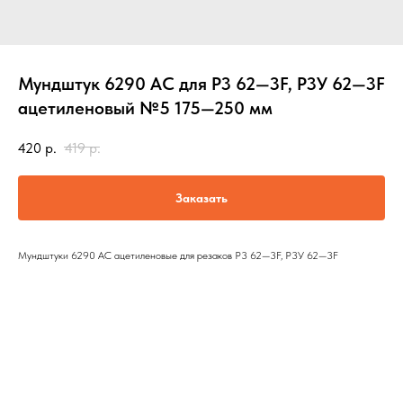
Мундштук 6290 AC для Р3 62—3F, Р3У 62—3F
ацетиленовый №5 175—250 мм
420
р.
419
р.
Заказать
Мундштуки 6290 AC ацетиленовые для резаков Р3 62—3F, Р3У 62—3F