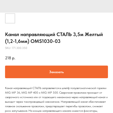
Канал направляющий СТАЛЬ 3,5м Желтый
(1,2-1,6мм) OMS1030-03
SKU:
171.300.350
218
р.
Заказать
Канал направляющий СТАЛЬ заправляется в шлейф полуавтоматической горелки
MIG MP 36, MIG MP 400 и MIG MP 500. Сварочная проволока проходит от
сварочного источника или от подающего механизма через направляющий канал и
выходит через токопроводящий наконечник. Направляющий канал обеспечивает
плавное скольжение проволоки, предотвращает перегибы проволоки, снижает
риск запутывания. На концах направляющего канала имеются фиксаторы,