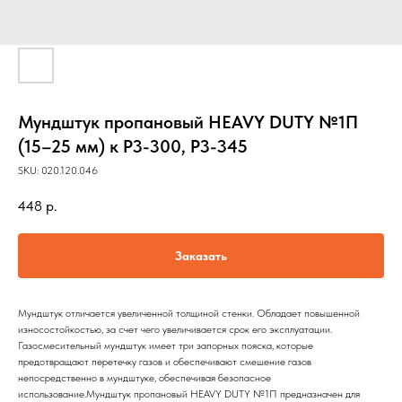
Мундштук пропановый HEAVY DUTY №1П
(15–25 мм) к Р3-300, Р3-345
SKU:
020.120.046
448
р.
Заказать
Мундштук отличается увеличенной толщиной стенки. Обладает повышенной
износостойкостью, за счет чего увеличивается срок его эксплуатации.
Газосмесительный мундштук имеет три запорных пояска, которые
предотвращают перетечку газов и обеспечивают смешение газов
непосредственно в мундштуке, обеспечивая безопасное
использование.Мундштук пропановый HEAVY DUTY №1П предназначен для