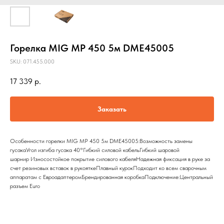
Горелка MIG MP 450 5м DME45005
SKU:
071.455.000
17 339
р.
Заказать
Особенности горелки MIG MP 450 5м DME45005:Возможность замены
гусакаУгол изгиба гусака 40°Гибкий силовой кабельГибкий шаровой
шарнир Износостойкое покрытие силового кабеляНадежная фиксация в руке за
счет резиновых вставок в рукояткеПлавный курокПодходит ко всем сварочным
аппаратам с ЕвроадаптеромБрендированная коробкаПодключение:Центральный
разъем Euro