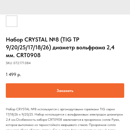
Набор CRYSTAL №8 (TIG TP
9/20/25/17/18/26) диаметр вольфрама 2,4
мм. CRT0908
SKU:
072.171.084
1 499
р.
Заказать
Набор CRYSTAL №8 используется с аргонодуговыми горелками TIG серии
17/18/26 и 9/20/25. Набор используется с вольфрамовым электродом диаметром
2,4 мм.Особенность набора CRT0908 заключается в прозрачном сопле Pyrex,
которое выполнено из термостойкого кварцевого стекла. Прозрачное сопло
улучшает обзор области сварки. Само сопло формирует равномерный поток