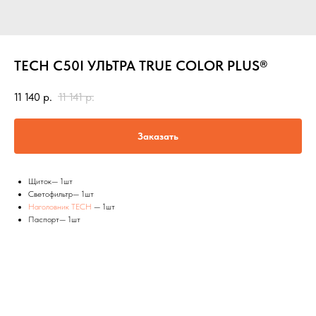
TECH C50I УЛЬТРА TRUE COLOR PLUS®
11 140
р.
11 141
р.
Заказать
Щиток— 1шт
Светофильтр— 1шт
Наголовник TECH
— 1шт
Паспорт— 1шт