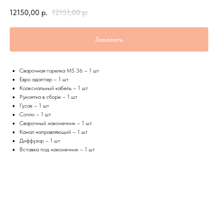
12150,00
р.
12151,00
р.
Заказать
Сварочная горелка MS 36 – 1 шт
Евро адаптер – 1 шт
Коаксиальный кабель – 1 шт
Рукоятка в сборе – 1 шт
Гусак – 1 шт
Сопло – 1 шт
Сварочный наконечник – 1 шт
Канал направляющий – 1 шт
Диффузор – 1 шт
Вставка под наконечник – 1 шт