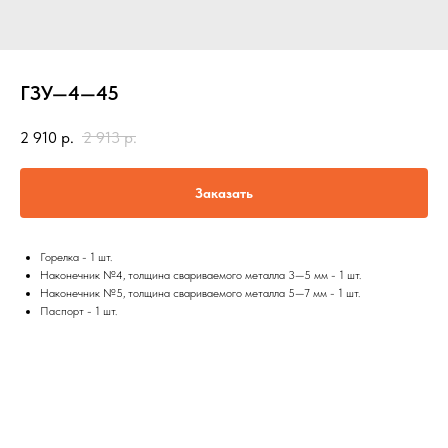
ГЗУ—4—45
2 910
р.
2 913
р.
Заказать
Горелка - 1 шт.
Наконечник №4, толщина свариваемого металла 3—5 мм - 1 шт.
Наконечник №5, толщина свариваемого металла 5—7 мм - 1 шт.
Паспорт - 1 шт.