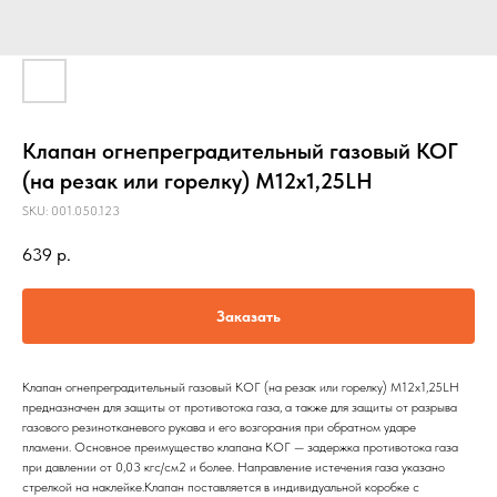
Клапан огнепреградительный газовый КОГ
(на резак или горелку) М12х1,25LH
SKU:
001.050.123
639
р.
Заказать
Клапан огнепреградительный газовый КОГ (на резак или горелку) М12х1,25LH
предназначен для защиты от противотока газа, а также для защиты от разрыва
газового резинотканевого рукава и его возгорания при обратном ударе
пламени. Основное преимущество клапана КОГ — задержка противотока газа
при давлении от 0,03 кгс/см2 и более. Направление истечения газа указано
стрелкой на наклейке.Клапан поставляется в индивидуальной коробке с