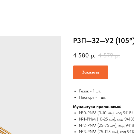
Р3П—32—У2 (105°
4 580
р.
4 579
р.
Заказать
Резак - 1 шт.
Паспорт - 1 шт.
Мундштуки пропановые:
№0-PNM (3-10 мм), код 94184 -
№1-PNM (10-25 мм), код 9418
№2-PNM (25-75 мм), код 941
№3-PNM (75-125 мм), код 94187