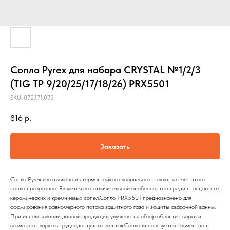
Сопло Pyrex для набора CRYSTAL №1/2/3
(TIG TP 9/20/25/17/18/26) PRX5501
SKU:
072.171.073
816
р.
Заказать
Сопло Pyrex изготовлено из термостойкого кварцевого стекла, за счет этого
сопло прозрачное. Является его отличительной особенностью среди стандартных
керамических и кремниевых сопел.Сопло PRX5501 предназначено для
формирования равномерного потока защитного газа и защиты сварочной ванны.
При использовании данной продукции улучшается обзор области сварки и
возможна сварка в труднодоступных местах.Сопло используется совместно с