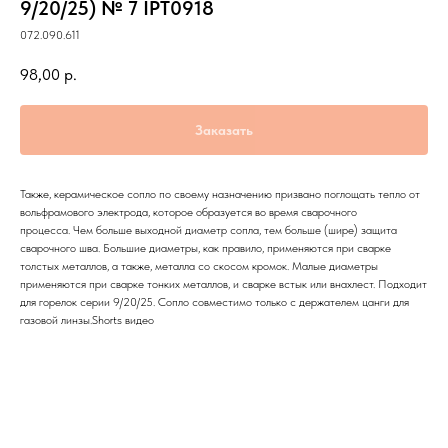
9/20/25) № 7 IPT0918
072.090.611
98,00
р.
Заказать
Также, керамическое сопло по своему назначению призвано поглощать тепло от
вольфрамового электрода, которое образуется во время сварочного
процесса. Чем больше выходной диаметр сопла, тем больше (шире) защита
сварочного шва. Большие диаметры, как правило, применяются при сварке
толстых металлов, а также, металла со скосом кромок. Малые диаметры
применяются при сварке тонких металлов, и сварке встык или внахлест. Подходит
для горелок серии 9/20/25. Сопло совместимо только с держателем цанги для
газовой линзы.Shorts видео