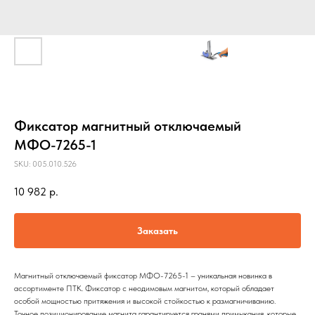
Фиксатор магнитный отключаемый
МФО-7265-1
SKU:
005.010.526
10 982
р.
Заказать
Магнитный отключаемый фиксатор МФО-7265-1 – уникальная новинка в
ассортименте ПТК. Фиксатор с неодимовым магнитом, который обладает
особой мощностью притяжения и высокой стойкостью к размагничиванию.
Точное позиционирование магнита гарантируется гранями примыкания, которые