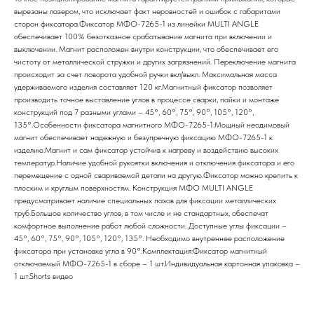
вырезаны лазером, что исключает факт неровностей и ошибок с габаритами
сторон фиксатора.Фиксатор МФО-7265-1 из линейки MULTI ANGLE
обеспечивает 100% безотказное срабатывание магнита при включении и
выключении. Магнит расположен внутри конструкции, что обеспечивает его
чистоту от металлической стружки и других загрязнений. Переключение магнита
происходит за счет поворота удобной ручки вкл/выкл. Максимальная масса
удерживаемого изделия составляет 120 кг.Магнитный фиксатор позволяет
производить точное выставление углов в процессе сварки, пайки и монтаже
конструкций под 7 разными углами – 45°, 60°, 75°, 90°, 105°, 120°,
135°.Особенности фиксатора магнитного МФО-7265-1:Мощный неодимовый
магнит обеспечивает надежную и безупречную фиксацию МФО-7265-1 к
изделию.Магнит и сам фиксатор устойчив к нагреву и воздействию высоких
температур.Наличие удобной рукоятки включения и отключения фиксатора и его
перемещение с одной свариваемой детали на другую.Фиксатор можно крепить к
плоским и круглым поверхностям. Конструкция МФО MULTI ANGLE
предусматривает наличие специальных пазов для фиксации металлических
труб.Большое количество углов, в том числе и не стандартных, обеспечат
комфортное выполнение работ любой сложности. Доступные углы фиксации –
45°, 60°, 75°, 90°, 105°, 120°, 135°. Необходимо внутреннее расположение
фиксатора при установке угла в 90°.Комплектация:Фиксатор магнитный
отключаемый МФО-7265-1 в сборе – 1 шт.Индивидуальная картонная упаковка –
1 шт.Shorts видео