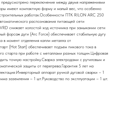
е предусмотрено переключение между двумя напряжениями
оры имеют компактную форму и малый вес, что особенно
-строительных работах.Особенности ПТК RILON ARC 250
втоматического распознавания питающей сети
VRD снижает холостой ход источника при замыкании сети
ый форсаж дуги (Arc Force) обеспечивает стабильную дугу
ка в момент отделения капли металла от
тарт (Hot Start) обеспечивает подъем пикового тока в
ого старта при работе с металлами разных толщин.Цифровая
одить точную настройку.Сварка электродами с рутиловым и
матической защиты от перегрева.Гарантия 5 лет на
ектация:Инверторный аппарат ручной дуговой сварки – 1
мма заземления – 1 шт.Руководство по эксплуатации – 1 шт.