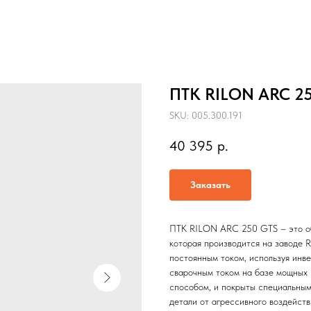
ПТК RILON ARC 2
SKU:
005.300.191
40 395
р.
Заказать
ПТК RILON ARC 250 GTS – это обн
которая производится на заводе 
постоянным током, используя инв
сварочным током на базе мощных
способом, и покрыты специальным
детали от агрессивного воздейст