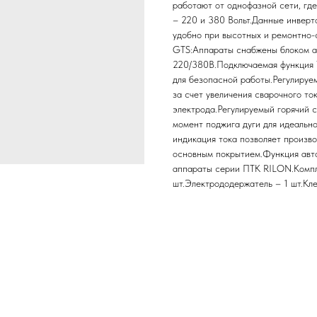
работают от однофазной сети, гд
– 220 и 380 Вольт.Данные инверт
удобно при высотных и ремонтно
GTS:Аппараты снабжены блоком а
220/380В.Подключаемая функция 
для безопасной работы.Регулируем
за счет увеличения сварочного то
электрода.Регулируемый горячий с
момент поджига дуги для идеальн
индикация тока позволяет произв
основным покрытием.Функция авто
аппараты серии ПТК RILON.Компл
шт.Электрододержатель – 1 шт.Кле