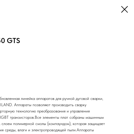
50 GTS
овленная линейка аппаратов для ручной дуговой сварки,
RILAND. Аппараты позволяют производить сварку
ерторную технологию преобразования и управления
 IGBT транзисторов.Все элементы плат собраны машинным
 слоем полимерной смолы (компаундом), которая защищает
вия среды, влаги и электропроводящей пыли.Аппараты