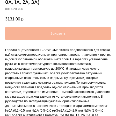
0А, 1А, 2А, 3А)
001.020.706
3131,00
р.
Заказать
Горелка ацетиленовая Г2А тип «Малютка» предназначена для сварки,
пайки высокотемпературными припоями, нагрева, плавления и прочих
видов газопламенной обработки металлов. На горелках установлена
ручка из высокотемпературного штампованного пластика,
выдерживающая температуру до 200°С, благодаря чему можно
работать в тонких рукавицах.Горелка укомплектована латунными
сварочными наконечниками с медными мундштуками, которые
позволяют сваривать металлы разных толщин. Точная регулировка
мощности пламени в пределах одного наконечника производится
вентилями, ступенчатое изменение – сменой наконечников. Давление
газа на входе и расход зависит от установленного наконечника. В
руководстве по эксплуатации указаны ориентировочные
данные.Маркировка наконечников и толщина свариваемого металла:
№0А (0,2–0,5 мм) №1А (0,5–1,0 мм)№2А (1,0–2,0 мм) №3А (2,0–4,0
мм)Горелка ацетиленовая малютка Г2А (№ 0А, 1А, 2А, 3А) и ее