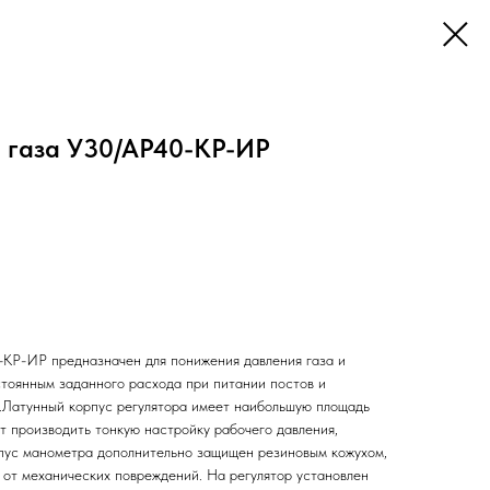
а газа У30/АР40-КР-ИР
-КР-ИР предназначен для понижения давления газа и
тоянным заданного расхода при питании постов и
в.Латунный корпус регулятора имеет наибольшую площадь
т производить тонкую настройку рабочего давления,
пус манометра дополнительно защищен резиновым кожухом,
 от механических повреждений. На регулятор установлен