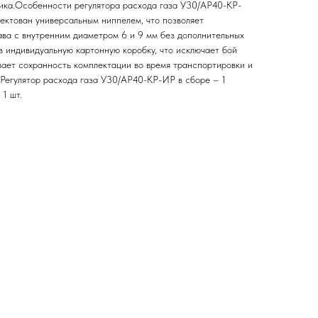
ика.Особенности регулятора расхода газа У30/АР40-КР-
лектован универсальным ниппелем, что позволяет
ава с внутренним диаметром 6 и 9 мм без дополнительных
в индивидуальную картонную коробку, что исключает бой
ает сохранность комплектации во время транспортировки и
:Регулятор расхода газа У30/АР40-КР-ИР в сборе – 1
 1 шт.