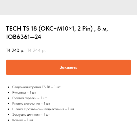
TECH TS 18 (ОКС+М10×1, 2 Pin) , 8 м,
IOB6361—24
14 240
р.
14 244
р.
Заказать
Сварочная горелка TS 18 – 1 шт
Рукоятка – 1 шт
Головка горелки – 1 шт
Кнопка включения – 1 шт
Шлейф с разъёмами подключения – 1 шт
Заглушка длинная – 1 шт
Кольцо – 1 шт