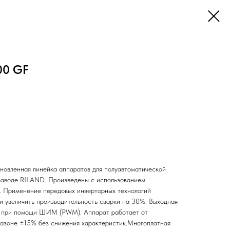
00 GF
овленная линейка аппаратов для полуавтоматической
 заводе RILAND. Произведены с использованием
. Применение передовых инверторных технологий
и увеличить производительность сварки на 30%. Выходная
я при помощи ШИМ (PWM). Аппарат работает от
пазоне ±15% без снижения характеристик.Многоплатная