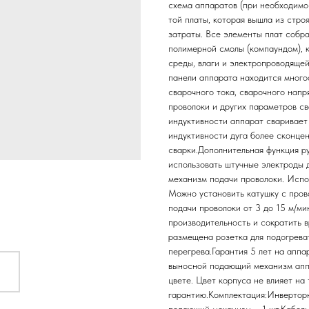
схема аппаратов (при необходимо
той платы, которая вышла из стр
затраты. Все элементы плат собр
полимерной смолы (компа­ундом), 
среды, влаги и электропроводящ
панели аппарата находится много
сварочного тока, сварочного напр
проволоки и других параметров с
индуктивности аппарат сваривает 
индуктивности дуга более сконце
сварки.Дополнительная функция р
использовать штучные электроды 
механизм подачи проволоки. Испол
Можно установить катушку с прово
подачи проволоки от 3 до 15 м/м
производительность и сократить 
размещена розетка для подогрева
перегрева.Гарантия 5 лет на апп
выносной подающий механизм ап
цвете. Цвет корпуса не влияет на
гарантию.Комплектация:Инверторн