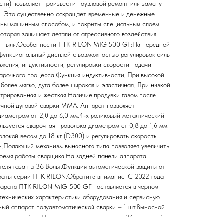
сти) позволяет произвести поузловой ремонт или замену
оя. Это существенно сокращает временные и де­нежные
аны машинным способом, и покрыты специальным слоем
которая защищает детали от агрессивного воздействия
ей пыли.Особенности ПТК RILON MIG 500 GF:На передней
функциональный дисплей с возможностью регулировок силы
яжения, индуктивности, регулировки скорости подачи
варочного процесса.Функция индуктивности. При высокой
более мягко, дуга более широкая и эластичная. При низкой
нтрированная и жесткая.Наличие продувки газом после
учной дуговой сварки MMA. Аппарат позволяет
диаметром от 2,0 до 6,0 мм.4-х роликовый металлический
ьзуется сварочная проволока диаметром от 0,8 до 1,6 мм.
локой весом до 18 кг (D300) и регулировать скорость
ин.Подающий механизм выносного типа позволяет увеличить
время работы сварщика.На задней панели аппарата
теля газа на 36 Вольт.Функция автоматической защиты от
араты серии ПТК RILON.Обратите внимание! С 2022 года
парата ПТК RILON MIG 500 GF поставляется в черном
 технических характеристики оборудования и сервисную
ый аппарат полуавтоматической сварки – 1 шт.Выносной