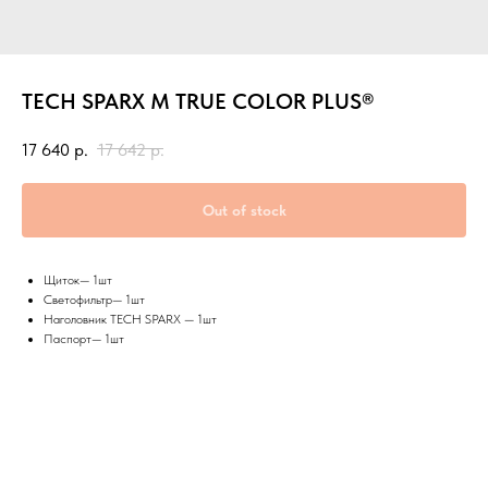
TECH SPARX M TRUE COLOR PLUS®
17 640
р.
17 642
р.
Out of stock
Щиток— 1шт
Светофильтр— 1шт
Наголовник TECH SPARX — 1шт
Паспорт— 1шт