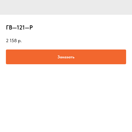
ГВ—121—Р
2 158
р.
Заказать