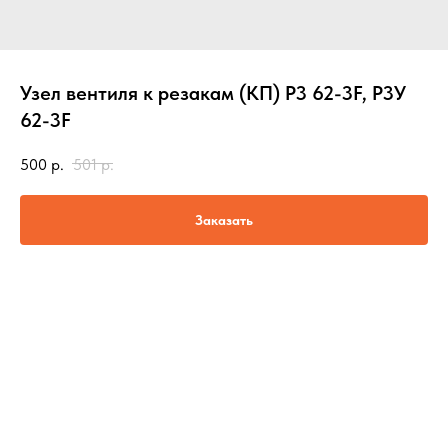
Узел вентиля к резакам (КП) Р3 62-3F, Р3У
62-3F
500
р.
501
р.
Заказать