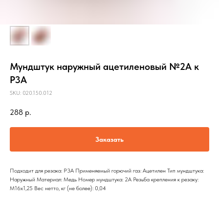
Мундштук наружный ацетиленовый №2А к
Р3А
SKU:
020.150.012
288
р.
Заказать
Подходит для резака: Р3А Применяемый горючий газ: Ацетилен Тип мундштука:
Наружный Материал: Медь Номер мундштука: 2А Резьба крепления к резаку:
М16х1,25 Вес нетто, кг (не более): 0,04