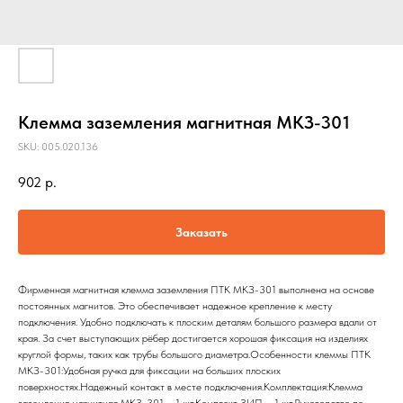
Клемма заземления магнитная МКЗ-301
SKU:
005.020.136
902
р.
Заказать
Фирменная магнитная клемма заземления ПТК МКЗ-301 выполнена на основе
постоянных магнитов. Это обеспечивает надежное крепление к месту
подключения. Удобно подключать к плоским деталям большого размера вдали от
края. За счет выступающих рёбер достигается хорошая фиксация на изделиях
круглой формы, таких как трубы большого диаметра.Особенности клеммы ПТК
МКЗ-301:Удобная ручка для фиксации на больших плоских
поверхностях.Надежный контакт в месте подключения.Комплектация:Клемма
заземления магнитная МКЗ-301 – 1 шт.Комплект ЗИП – 1 шт.Руководство по