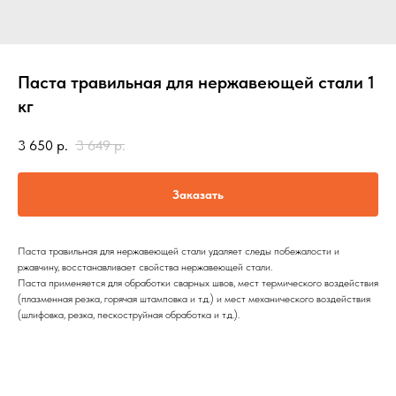
Паста травильная для нержавеющей стали 1
кг
3 650
р.
3 649
р.
Заказать
Паста травильная для нержавеющей стали удаляет следы побежалости и
ржавчину, восстанавливает свойства нержавеющей стали.
Паста применяется для обработки сварных швов, мест термического воздействия
(плазменная резка, горячая штамповка и т.д.) и мест механического воздействия
(шлифовка, резка, пескоструйная обработка и т.д.).