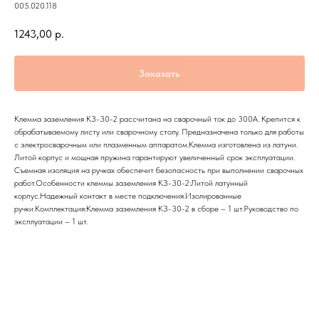
005.020.118
1243,00
р.
Заказать
Клемма заземления КЗ-30-2 рассчитана на сварочный ток до 300А. Крепится к
обрабатываемому листу или сварочному столу. Предназначена только для работы
с электросварочным или плазменным аппаратом.Клемма изготовлена из латуни.
Литой корпус и мощная пружина гарантируют увеличенный срок эксплуатации.
Съемная изоляция на ручках обеспечит безопасность при выполнении сварочных
работ.Особенности клеммы заземления КЗ-30-2:Литой латунный
корпус.Надежный контакт в месте подключения.Изолированные
ручки.Комплектация:Клемма заземления КЗ-30-2 в сборе – 1 шт.Руководство по
эксплуатации – 1 шт.