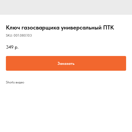
Ключ газосварщика универсальный ПТК
SKU:
001.080.103
349
р.
Заказать
Shorts видео