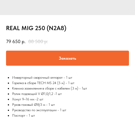
REAL MIG 250 (N2A8)
79 650
р.
88 500
р.
Заказать
Инверторный сварочный аппарат - 1 шт
Горелка в сборе TECH MS 24 (5 м) - 1 шт
Клемма заземления в сборе с кабелем (3 м) - 1шт
Ролик подающий V Ø1,0/1,2 -1 шт
Хомут 9–16 мм -2 шт
Рукав газовый Ø8/3 м - 1 шт
Руководство по эксплуатации - 1 шт
Паспорт - 1 шт