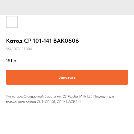
Катод CP 101-141 BAK0606
SKU:
073.101.005
181
р.
Заказать
Тип катода: Стандартный Высота, мм: 22 Резьба: M11х1,25 Подходит для
плазменного резака CUT: CP 101, CP 141, ACP 141