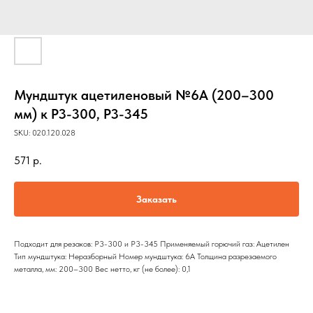
Мундштук ацетиленовый №6А (200–300
мм) к Р3-300, Р3-345
SKU:
020.120.028
571
р.
Заказать
Подходит для резаков: Р3-300 и Р3-345 Применяемый горючий газ: Ацетилен
Тип мундштука: Неразборный Номер мундштука: 6А Толщина разрезаемого
металла, мм: 200–300 Вес нетто, кг (не более): 0,1