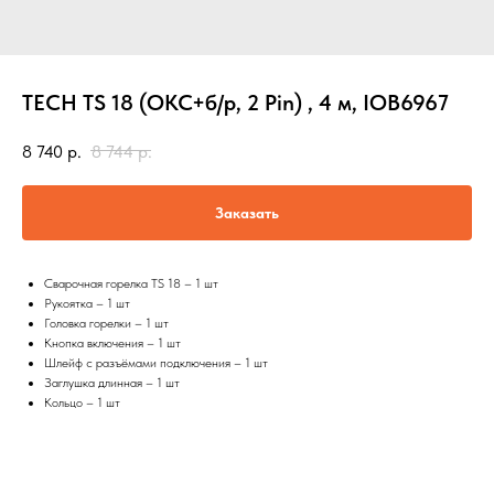
TECH TS 18 (ОКС+б/р, 2 Pin) , 4 м, IOB6967
8 740
р.
8 744
р.
Заказать
Сварочная горелка TS 18 – 1 шт
Рукоятка – 1 шт
Головка горелки – 1 шт
Кнопка включения – 1 шт
Шлейф с разъёмами подключения – 1 шт
Заглушка длинная – 1 шт
Кольцо – 1 шт