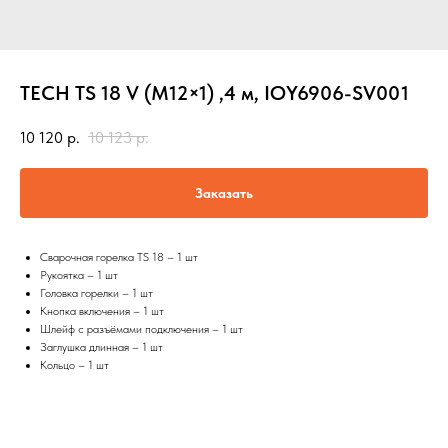
TECH TS 18 V (М12×1) ,4 м, IOY6906-SV001
10 120
р.
10 123
р.
Заказать
Сварочная горелка TS 18 – 1 шт
Рукоятка – 1 шт
Головка горелки – 1 шт
Кнопка включения – 1 шт
Шлейф с разъёмами подключения – 1 шт
Заглушка длинная – 1 шт
Кольцо – 1 шт