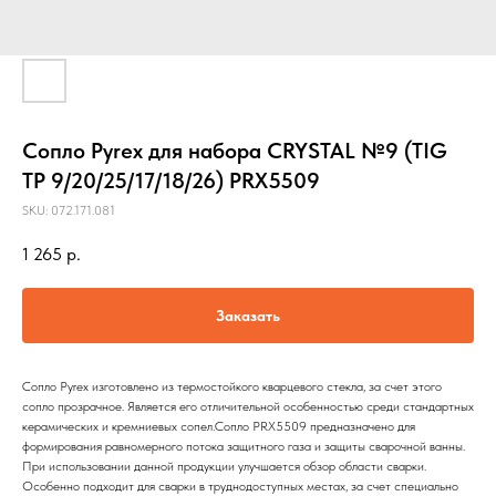
Сопло Pyrex для набора CRYSTAL №9 (TIG
TP 9/20/25/17/18/26) PRX5509
SKU:
072.171.081
1 265
р.
Заказать
Сопло Pyrex изготовлено из термостойкого кварцевого стекла, за счет этого
сопло прозрачное. Является его отличительной особенностью среди стандартных
керамических и кремниевых сопел.Сопло PRX5509 предназначено для
формирования равномерного потока защитного газа и защиты сварочной ванны.
При использовании данной продукции улучшается обзор области сварки.
Особенно подходит для сварки в труднодоступных местах, за счет специально