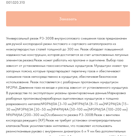
001.020.310
Заказать
Универсальный резак Р3-300В внутрисоплового смешения газов предназначен
для ручной кислородной резки листового и сортового металлопроката из
низкоуглеродистых сталей толщиной до 300 мм. Резак обладает повышенной
надежностью конструкции, которая достигается за счет штампованных латунных
элементов резака.Резак может работать на пропане и ацетилене. Выбор газа
зависит от установленных газосмесительных мундштуков. Мундштуки имеют три
запорных пояска, которые предотвращают перетечку газов и обеспечивают
смешение газов непосредственно в мундштуке, обеспечивая безопасное
использование. Резак поставляется c разборным пропановым мундштуком
№2PM. Давление газа на входе и расход зависит от установленного мундштука.
В руководстве по эксплуатации указаны ориентировочные данные.Маркировка
разборных пропановых/неразборных ацетиленовых мундштуков и толщина
разрезаемого металла:№0PM/0А (3–10 мм)№1PM/1А (8–15 мм)№2PM/2А (15–
30 мм)№3PM/3А (30–50 мм)№4PM/4А (50–100 мм)№5PM/5А (100–200 мм)
№6PM/6А (200–300 мм)Особенности резака Р3-300В:Резак с вентилем
кислорода режущего (КР).Резак не требует установки огнепреградительных
клапанов.Резак укомплектован ниппелями, что позволяет использовать
резинотканевые рукава с внутренним диаметром 6 и 9 мм без дополнительных