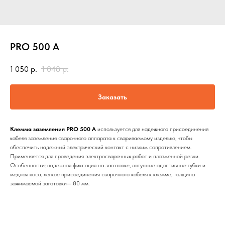
PRO 500 А
1 050
р.
1 048
р.
Заказать
Клемма заземления PRO 500 А
используется для надежного присоединения
кабеля заземления сварочного аппарата к свариваемо­му изделию, чтобы
обеспечить надежный электрический контакт с низким сопротивлением.
Применяется для проведения электросварочных работ и плазменной резки.
Особенности: надежная фиксация на заготовке, латунные адаптивные губки и
медная коса, легкое присоединения сварочного кабеля к клемме, толщина
зажимаемой заготовки— 80 мм.