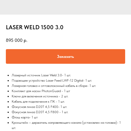
LASER WELD 1500 3.0
895 000
р.
Заказать
Лазерный источник Laser Weld 3.0- 1 шт.
Подающее устройство Laser Feed LWF-12 Digital- 1 шт.
Лазерная головка и оптоволоконный кабель в сборе- 1 шт.
Комплект для маски PhotonGuard - 1 шт
Ключи для включения источника - 2 шт.
Кабель для подключения к ПК - 1 шт.
Фокусная линза D20T 4,5 F400- 1 шт.
Фокусная линза D20T 4,5 F800 - 1 шт.
Флэш карта- 1 шт
Кронштейн – держатель направляющего канала (установлен на головке)- 1
шт.