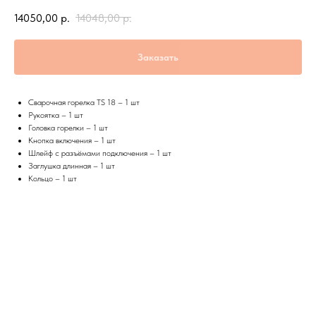
14050,00
р.
14048,00
р.
Заказать
Сварочная горелка TS 18 – 1 шт
Рукоятка – 1 шт
Головка горелки – 1 шт
Кнопка включения – 1 шт
Шлейф с разъёмами подключения – 1 шт
Заглушка длинная – 1 шт
Кольцо – 1 шт