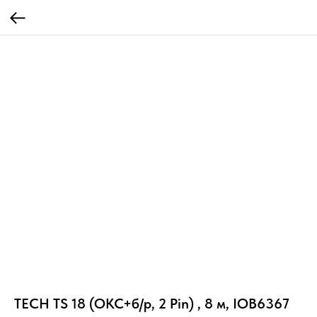
TECH TS 18 (ОКС+б/р, 2 Pin) , 8 м, IOB6367