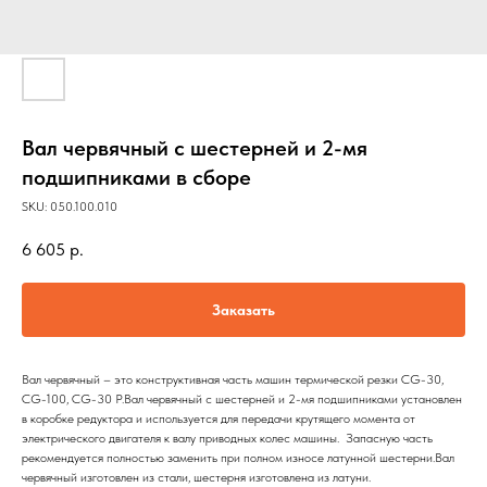
Вал червячный с шестерней и 2-мя
подшипниками в сборе
SKU:
050.100.010
6 605
р.
Заказать
Вал червячный – это конструктивная часть машин термической резки CG-30,
CG-100, CG-30 P.Вал червячный с шестерней и 2-мя подшипниками установлен
в коробке редуктора и используется для передачи крутящего момента от
электрического двигателя к валу приводных колес машины. Запасную часть
рекомендуется полностью заменить при полном износе латунной шестерни.Вал
червячный изготовлен из стали, шестерня изготовлена из латуни.