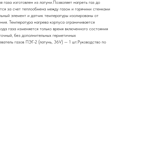
я газа изготовлен из латуни.Позволяет нагреть газ до
тся за счет теплообмена между газом и горячими стенками
льный элемент и датчик температуры изолированы от
ения. Температура нагрева корпуса ограничивается
ода газа изменяется только время включенного состояния
точный, без дополнительных герметичных
атель газов ПЭГ-2 (латунь, 36V) — 1 шт.Руководство по