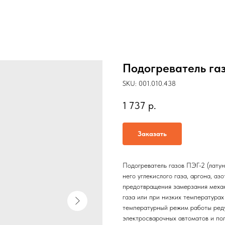
Подогреватель газ
SKU:
001.010.438
1 737
р.
Заказать
Подогреватель газов ПЭГ-2 (латун
него углекислого газа, аргона, аз
предотвращения замерзания механ
газа или при низких температура
температурный режим работы редук
электросварочных автоматов и по