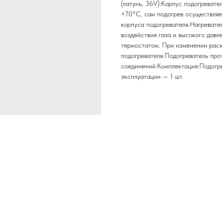
(латунь, 36V):Корпус подогревател
+70°С, сам подогрев осуществляе
корпуса подогревателя.Нагревате
воздействия газа и высокого давл
термостатом. При изменении расх
подогревателя.Подогреватель про
соединений.Комплектация:Подогрев
эксплуатации — 1 шт.