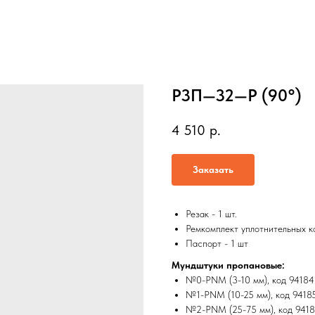
Р3П—32—Р (90°)
4 510
р.
Заказать
Резак - 1 шт.
Ремкомплект уплотнительных ко
Паспорт - 1 шт
Мундштуки пропановые:
№0-PNM (3-10 мм), код 94184 -
№1-PNM (10-25 мм), код 9418
№2-PNM (25-75 мм), код 941