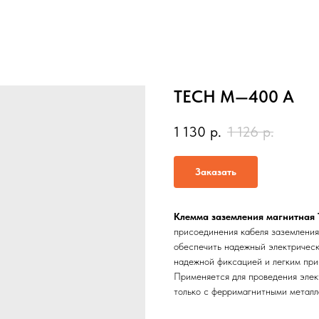
TECH M—400 А
1 130
р.
1 126
р.
Заказать
Клемма заземления магнитная
присоединения кабеля заземления
обеспечить надежный электрическ
надежной фиксацией и легким при
Применяется для проведения элек
только с ферримагнитными металл