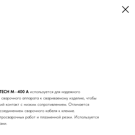
 TECH M
—
400 А
используется для надежного
 сварочного аппарата к свариваемо­му изделию, чтобы
ий контакт с низким сопротивлением. Отличается
соединением сварочного кабеля к клемме.
тросварочных работ и плазменной резки. Используется
ами.