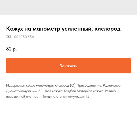
Кожух на манометр усиленный, кислород
SKU:
001.050.856
82
р.
Заказать
Измеряемая среда манометра: Кислород (O) Присоединение: Радиальное
Диаметр кожуха, мм: 50 Цвет кожуха: Голубой Материал кожуха: Резина
повышенной плотности Толщина стенки кожуха, мм: 1,2