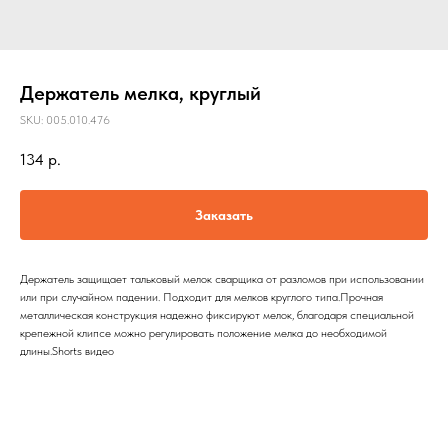
Держатель мелка, круглый
SKU:
005.010.476
134
р.
Заказать
Держатель защищает тальковый мелок сварщика от разломов при использовании
или при случайном падении. Подходит для мелков круглого типа.Прочная
металлическая конструкция надежно фиксируют мелок, благодаря специальной
крепежной клипсе можно регулировать положение мелка до необходимой
длины.Shorts видео