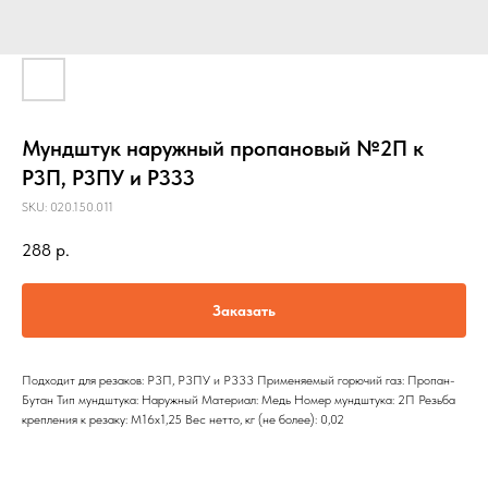
Мундштук наружный пропановый №2П к
Р3П, Р3ПУ и Р333
SKU:
020.150.011
288
р.
Заказать
Подходит для резаков: Р3П, Р3ПУ и Р333 Применяемый горючий газ: Пропан-
Бутан Тип мундштука: Наружный Материал: Медь Номер мундштука: 2П Резьба
крепления к резаку: М16х1,25 Вес нетто, кг (не более): 0,02