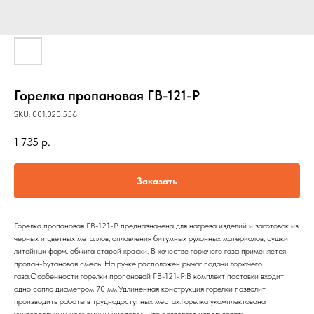
Горелка пропановая ГВ-121-P
SKU:
001.020.556
1 735
р.
Заказать
Горелка пропановая ГВ-121-P предназначена для нагрева изделий и заготовок из
черных и цветных металлов, оплавления битумных рулонных материалов, сушки
литейных форм, обжига старой краски. В качестве горючего газа применяется
пропан-бутановая смесь. На ручке расположен рычаг подачи горючего
газа.Особенности горелки пропановой ГВ-121-P:В комплект поставки входит
одно сопло диаметром 70 мм.Удлиненная конструкция горелки позволит
производить работы в труднодоступных местах.Горелка укомплектована
универсальным несъемным ниппелем, что позволяет использовать