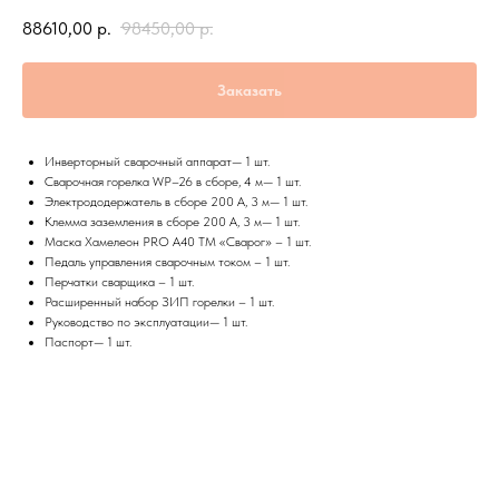
88610,00
р.
98450,00
р.
Заказать
Инверторный сварочный аппарат— 1 шт.
Сварочная горелка WP–26 в сборе, 4 м— 1 шт.
Электрододержатель в сборе 200 А, 3 м— 1 шт.
Клемма заземления в сборе 200 А, 3 м— 1 шт.
Маска Хамелеон PRO А40 ТМ «Сварог» – 1 шт.
Педаль управления сварочным током – 1 шт.
Перчатки сварщика – 1 шт.
Расширенный набор ЗИП горелки – 1 шт.
Руководство по эксплуатации— 1 шт.
Паспорт— 1 шт.