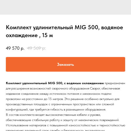
Комплект удлинительный MIG 500, водяное
охлаждение , 15 м
49 570
р.
49 569
р.
Заказать
Комплект удлинительный MIG 500, с водяным охлаждением
предназначен
для расширения возможностей сварочного оборудования Сварог, обеспечивая
надежное соединение между источником питания и механизмом подачи
проволоки на расстоянии до 15 метров. Это решение особенно актуально для
производственных площадок с ограниченным пространством или сложной
конфигурацией, где требуется гибкость в размещении оборудования.
В состав комплекта входят высококачественные кабели и рукава,
обеспечивающие стабильную работу и защиту от механических повреждений.
Использование материалов с повышенной износостойкостью и термостойкостью
гарантирует длительный срок службы и безопасность эксплуатации.