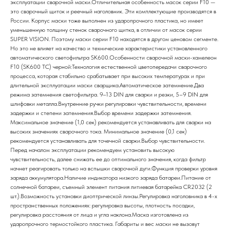
эксплуатации сварочной маски.Отличительная особенность масок серии F10 —
это сварочный щиток и реечный наголовник. Эти комплектующие производятся в
России. Корпус маски тоже выполнен из ударопрочного пластика, но имеет
уменьшенную толщину стенок сварочного щитка, в отличии от масок серии
SUPER VISION. Поэтому маски серии F10 находятся в другом ценовом сегменте.
Но это не влияет на качество и технические характеристики установленного
автоматического светофильтра SK600.Особенности сварочной маски-хамелеон
F10 (SK600 TC) черной:Технология естественной цветопередачи сварочного
процесса, которая стабильно срабатывает при высоких температурах и при
длительной эксплуатации маски сварщика.Автоматическое затемнение.Два
режима затемнения светофильтра. 9–13 DIN для сварки и резки, 5–9 DIN для
шлифовки металла.Внутренние ручки регулировки чувствительности, времени
задержки и степени затемнения.Выбор времени задержки затемнения.
Максимальное значение (1,0 сек) рекомендуется устанавливать для сварки на
высоких значениях сварочного тока. Минимальное значение (0,1 сек)
рекомендуется устанавливать для точечной сварки.Выбор чувствительности.
Перед началом эксплуатации рекомендуем установить высокую
чувствительность, далее снижать ее до оптимального значения, когда фильтр
начнет реагировать только на вспышки сварочной дуги.Функция проверки уровня
заряда аккумулятора.Наличие индикатора низкого заряда батареи.Питание от
солнечной батареи, съемный элемент питания литиевая батарейка CR2032 (2
шт.).Возможность установки диоптрической линзы.Регулировка наголовника в 4-х
пространственных положениях: регулировка высоты, плотность посадки,
регулировка расстояния от лица и угла наклона.Маска изготовлена из
ударопрочного термостойкого пластика. Габариты и вес маски не вызовут