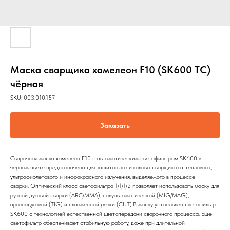
Маска сварщика хамелеон F10 (SK600 TC)
чёрная
SKU:
003.010.157
Заказать
Сварочная маска хамелеон F10 с автоматическим светофильтром SK600 в
черном цвете предназначена для защиты глаз и головы сварщика от теплового,
ультрафиолетового и инфракрасного излучения, выделяемого в процессе
сварки. Оптический класс светофильтра 1/1/1/2 позволяет использовать маску для
ручной дуговой сварки (ARC/MMA), полуавтоматической (MIG/MAG),
аргонодуговой (TIG) и плазменной резки (CUT).В маску установлен светофильтр
SK600 с технологией естественной цветопередачи сварочного процесса. Еще
светофильтр обеспечивает стабильную работу, даже при длительной